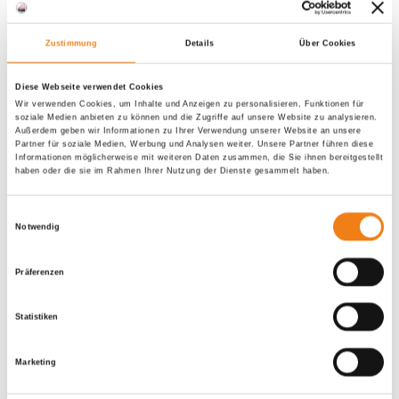
ich freue mich, hier und heute ein Unternehmen ehren
Zustimmung
Details
Über Cookies
zu dürfen, das sich nicht nur durch seine
herausragenden Produkte und meisterhaften Arbeiten,
Diese Webseite verwendet Cookies
Wir verwenden Cookies, um Inhalte und Anzeigen zu personalisieren, Funktionen für
sondern auch durch sein vorbildliches Engagement in
soziale Medien anbieten zu können und die Zugriffe auf unsere Website zu analysieren.
Außerdem geben wir Informationen zu Ihrer Verwendung unserer Website an unsere
der Ausbildung junger Menschen auszeichnet.
Partner für soziale Medien, Werbung und Analysen weiter. Unsere Partner führen diese
Informationen möglicherweise mit weiteren Daten zusammen, die Sie ihnen bereitgestellt
(mehr …)
haben oder die sie im Rahmen Ihrer Nutzung der Dienste gesammelt haben.
Laudatio
Weiterlesen
E
Firma
Notwendig
Frind
i
n
Präferenzen
w
Neueste Beiträge
i
Statistiken
l
Laudatio Firma Frind
l
Marketing
i
Hello world!
g