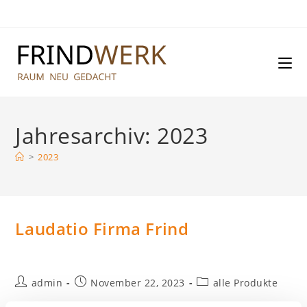
Zum
Inhalt
springen
Jahresarchiv: 2023
>
2023
Laudatio Firma Frind
Beitrags-
Beitrag
Beitrags-
admin
November 22, 2023
alle Produkte
Autor:
veröffentlicht:
Kategorie: