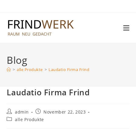
Zum
Inhalt
springen
Blog
>
alle Produkte
>
Laudatio Firma Frind
Laudatio Firma Frind
Beitrags-
Beitrag
admin
November 22, 2023
Autor:
veröffentlicht:
Beitrags-
alle Produkte
Kategorie: