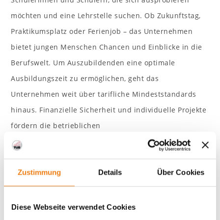
möchten und eine Lehrstelle suchen. Ob Zukunftstag,
Praktikumsplatz oder Ferienjob – das Unternehmen
bietet jungen Menschen Chancen und Einblicke in die
Berufswelt. Um Auszubildenden eine optimale
Ausbildungszeit zu ermöglichen, geht das
Unternehmen weit über tarifliche Mindeststandards
hinaus. Finanzielle Sicherheit und individuelle Projekte
fördern die betrieblichen
Karriereperspektiven. Außerdem ist das Unternehmen
Vorreiter in innovativen Ausbildungselementen.
Auszubildenden wird die Mitgestaltung digitaler
Zustimmung
Details
Über Cookies
Produktionsprozesse ermöglicht, was nicht nur die
Ausbildung bereichert, sondern auch zukunftsweisende
Diese Webseite verwendet Cookies
Fähigkeiten vermittelt und Auszubildende dazu