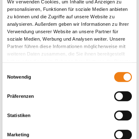
Wir verwenden Cookies, um Inhalte und Anzeigen zu
personalisieren, Funktionen für soziale Medien anbieten
ermutigt, ihre Kreativität und ihr Wissen einzubringen.
zu können und die Zugriffe auf unsere Website zu
Auszubildenden stehen modernste Technologien und
analysieren. Außerdem geben wir Informationen zu Ihrer
innovative Ausbildungsformate zur Verfügung. Von
Verwendung unserer Website an unsere Partner für
soziale Medien, Werbung und Analysen weiter. Unsere
Converter-Programmen zur Umwandlung von Zeichen-
Partner führen diese Informationen möglicherweise mit
ins Maschinenprogramm bis hin zu Unterstützung im
weiteren Daten zusammen, die Sie ihnen bereitgestellt
Webdesign und Social Media – das Unternehmen ebnet
haben oder die sie im Rahmen Ihrer Nutzung der Dienste
gesammelt haben.
den Weg für eine
E
Notwendig
i
zukunftsorientierte Ausbildung im Handwerk. Kein
n
Wunder also, dass in diesem Betrieb auch kürzlich ein
w
Präferenzen
„Lehrling des Monats“ durch die Handwerkskammer
i
l
geehrt werden konnte. Darüber hinaus lebt das
l
Statistiken
Unternehmen ehrenamtliches Engagement in der
i
Heimatregion – kooperiert mit Schulen, Kitas und
g
Marketing
u
Jugendeinrichtungen, unterstützt regionale