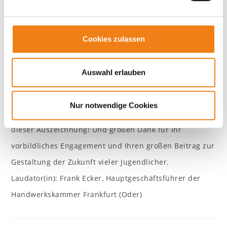
n
Sportgemeinschaften und trägt aktiv zur Entwicklung
g
der Region bei. Und nun, meine Damen und Herren, ist
s
Cookies zulassen
a
es an der Zeit, zu enthüllen, welches Unternehmen auf
u
all dies zutrifft. Die Handwerkskammer Frankfurt (Oder)
s
Auswahl erlauben
freut sich, den diesjährigen Brandenburgischen
w
a
Ausbildungspreis an die Tischlerei Andreas Frind aus
Nur notwendige Cookies
h
Storkow zu verleihen. Herzlichen Glückwunsch zu
l
dieser Auszeichnung! Und großen Dank für Ihr
vorbildliches Engagement und Ihren großen Beitrag zur
Gestaltung der Zukunft vieler Jugendlicher.
Laudator(in): Frank Ecker, Hauptgeschäftsführer der
Handwerkskammer Frankfurt (Oder)