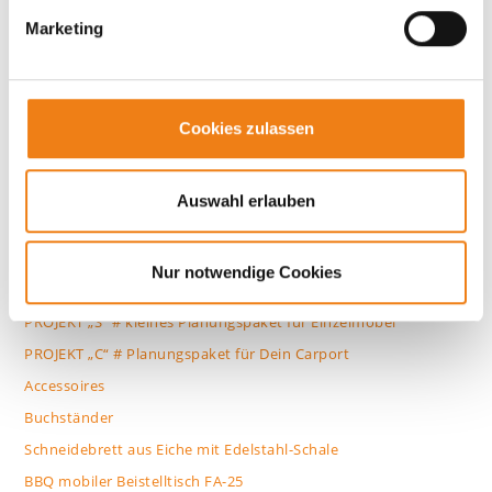
g
Marketing
u
alle Produkte
n
g
Treppenunterschrank
s
Cookies zulassen
TUS unter Wangentreppen
a
Treppenunterschrank unter einer Bolzentreppe
u
TUS unter Holztreppen
s
Auswahl erlauben
w
TUS unter Betontreppen
a
Planungen
Nur notwendige Cookies
h
PROJEKT „L“ # Planungspaket für Deinen Treppenunterschrank
l
PROJEKT „S“ # kleines Planungspaket für Einzelmöbel
PROJEKT „C“ # Planungspaket für Dein Carport
Accessoires
Buchständer
Schneidebrett aus Eiche mit Edelstahl-Schale
BBQ mobiler Beistelltisch FA-25