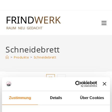
Zum
Inhalt
springen
Schneidebrett
>
Produkte
>
Schneidebrett
Standardsortierung
Zustimmung
Details
Über Cookies