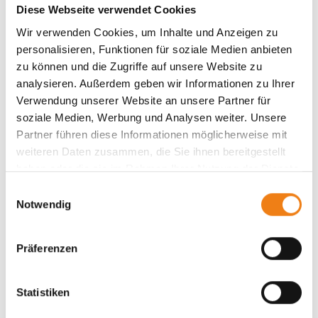
Diese Webseite verwendet Cookies
Wir verwenden Cookies, um Inhalte und Anzeigen zu
personalisieren, Funktionen für soziale Medien anbieten
zu können und die Zugriffe auf unsere Website zu
analysieren. Außerdem geben wir Informationen zu Ihrer
Verwendung unserer Website an unsere Partner für
soziale Medien, Werbung und Analysen weiter. Unsere
Partner führen diese Informationen möglicherweise mit
weiteren Daten zusammen, die Sie ihnen bereitgestellt
haben oder die sie im Rahmen Ihrer Nutzung der Dienste
gesammelt haben.
E
Notwendig
i
IN DEN WARENKORB
Schneidebretter
n
Schneidebrett aus Eiche mit Edelstahl-Schale
w
Präferenzen
i
89,50
€
l
l
Statistiken
i